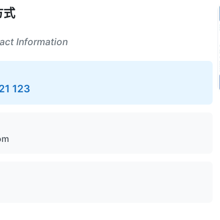
方式
ct Information
21 123
om